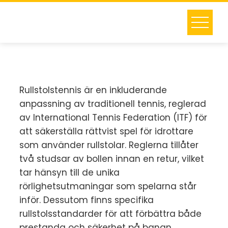
Skip
to
content
Rullstolstennis är en inkluderande
anpassning av traditionell tennis, reglerad
av International Tennis Federation (ITF) för
att säkerställa rättvist spel för idrottare
som använder rullstolar. Reglerna tillåter
två studsar av bollen innan en retur, vilket
tar hänsyn till de unika
rörlighetsutmaningar som spelarna står
inför. Dessutom finns specifika
rullstolsstandarder för att förbättra både
prestanda och säkerhet på banan.