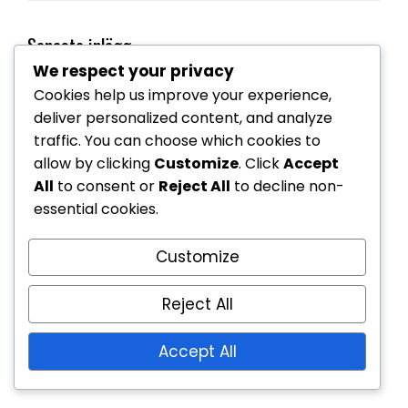
Senaste inlägg
We respect your privacy
Cookies help us improve your experience,
Rullstolstennis: Utrustningsbegränsningar,
deliver personalized content, and analyze
Spelarbehörighet, Matchregler
traffic. You can choose which cookies to
Rullstolstennis: Klassificeringskommittéer,
allow by clicking
Customize
. Click
Accept
Beslutsprocesser, Tillsyn
All
to consent or
Reject All
to decline non-
essential cookies.
Rullstolstennis: Antidopningsregler,
Testprocedurer, Efterlevnad
Customize
Rullstolstennis: Tiebreak-regler, Spelformat,
Reject All
Matchspel
Rullstolstennis: Spelarens uppträdande,
Accept All
Regelöverträdelser, Straffar