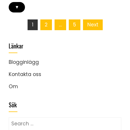
▾
Posts
1
2
…
5
Next
pagination
Länkar
Blogginlägg
Kontakta oss
Om
Sök
Search
for: